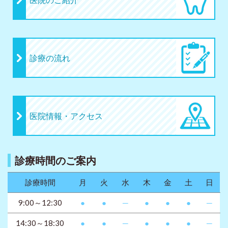
診療の流れ
医院情報・アクセス
診療時間のご案内
診療時間
月
火
水
木
金
土
日
9:00～12:30
●
●
─
●
●
●
─
14:30～18:30
●
●
─
●
●
●
─