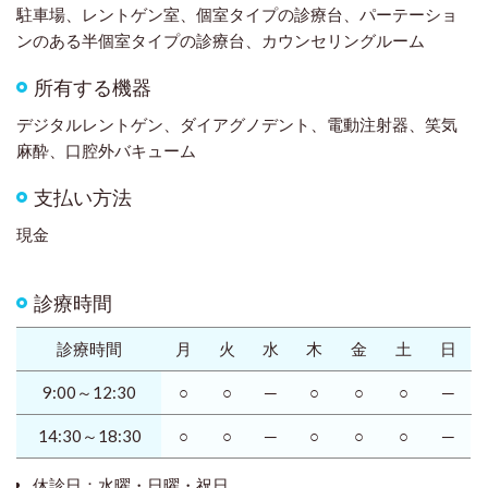
駐車場、レントゲン室、個室タイプの診療台、パーテーショ
ンのある半個室タイプの診療台、カウンセリングルーム
所有する機器
デジタルレントゲン、ダイアグノデント、電動注射器、笑気
麻酔、口腔外バキューム
支払い方法
現金
診療時間
診療時間
月
火
水
木
金
土
日
9:00～12:30
○
○
─
○
○
○
─
14:30～18:30
○
○
─
○
○
○
─
休診日：水曜・日曜・祝日