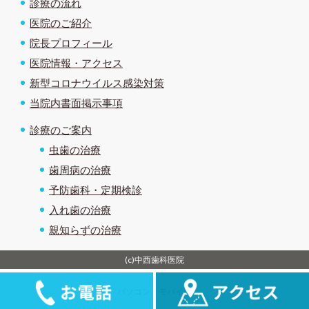
診療の流れ
医院のご紹介
院長プロフィール
医院情報・アクセス
新型コロナウイルス感染対策
当院内書面掲示事項
診療のご案内
虫歯の治療
歯周病の治療
予防歯科・定期検診
入れ歯の治療
親知らずの治療
(c)中西歯科医院
医院情報・アクセスはこ
0875-72-6057
パソコン
｜モバイル
ちら